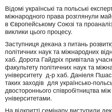
Відомі українські та польські експерт
міжнародного права розглянули майбу
в Європейському Союзі та проаналіз
виклики цього процесу.
Заступниця декана з питань розвит
політичних наук та міжнародних від
хаб. Дорота Гайдріх привітала учасн
факультету політичних наук та між
університету д-р хаб. Даніеля Пшас
таких заходів для українсько-польсь
двостороннього співробітництва мі
університетами.
На відкритті семінару виступили де