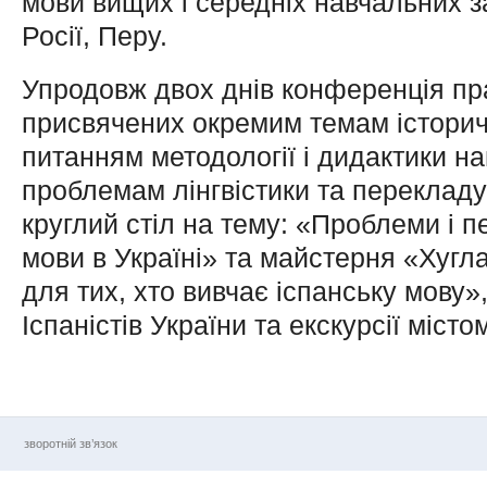
мови вищих і середніх навчальних за
Росії, Перу.
Упродовж двох днів конференція пр
присвячених окремим темам історични
питанням методології і дидактики на
проблемам лінгвістики та перекладу
круглий стіл на тему: «Проблеми і 
мови в Україні» та майстерня «Хуглари
для тих, хто вивчає іспанську мову»,
Іспаністів України та екскурсії місто
зворотній зв’язок